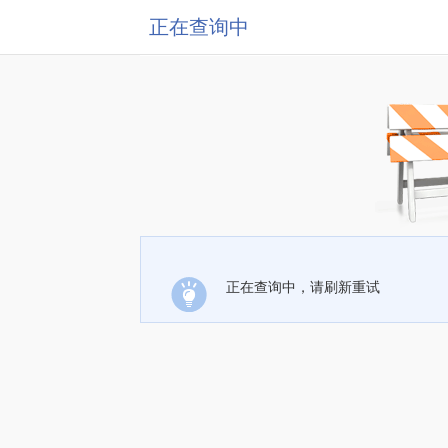
正在查询中
正在查询中，请刷新重试